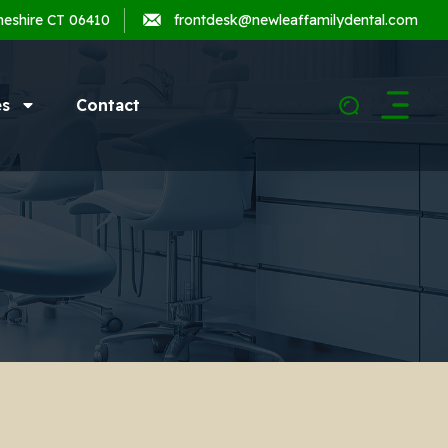
heshire CT 06410
frontdesk@newleaffamilydental.com
es
Contact