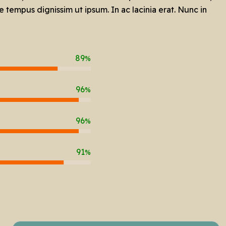
 tempus dignissim ut ipsum. In ac lacinia erat. Nunc in
89
%
96
%
96
%
91
%