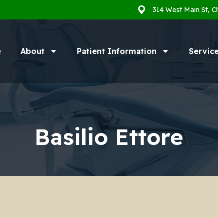
314 West Main St, C
e
About
Patient Information
Servic
Basilio Ettore