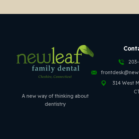
Cont
203
frontdesk@newl
314 West Ma
C
A new way of thinking about
dentistry