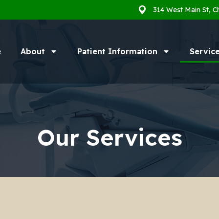
314 West Main St, C
e
About
Patient Information
Servic
Our Services