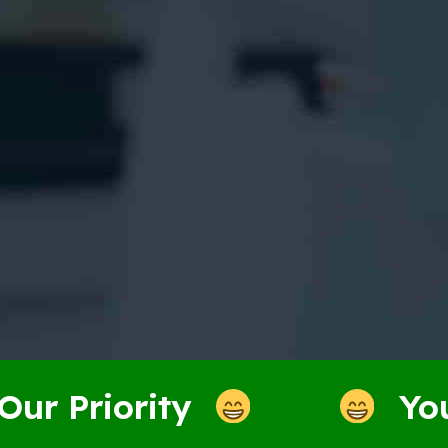
iority
Your Smil