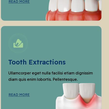
READ MORE
Tooth Extractions
Ullamcorper eget nulla facilisi etiam dignissim
diam quis enim lobortis. Pellentesque.
READ MORE