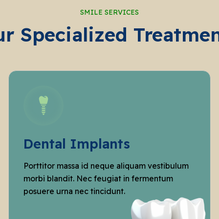
SMILE SERVICES
r Specialized Treatme
Dental Implants
Porttitor massa id neque aliquam vestibulum
morbi blandit. Nec feugiat in fermentum
posuere urna nec tincidunt.