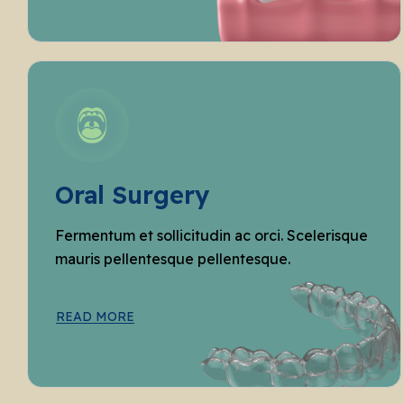
Oral Surgery
Fermentum et sollicitudin ac orci. Scelerisque
mauris pellentesque pellentesque.
READ MORE