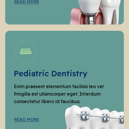
READ MORE
Pediatric Dentistry
Enim praesent elementum facilisis leo vel
fringilla est ullamcorper eget. Interdum
consectetur libero id faucibus.
READ MORE