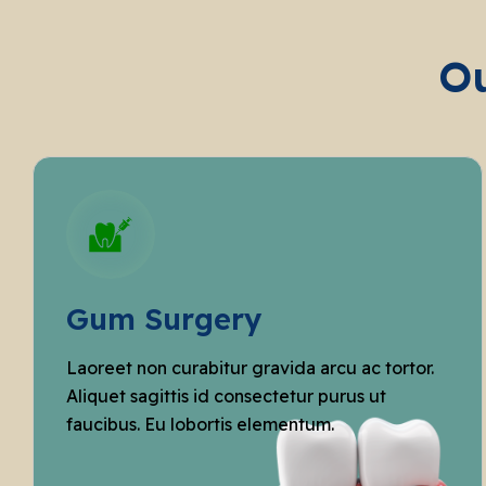
Ou
Gum Surgery
Laoreet non curabitur gravida arcu ac tortor.
Aliquet sagittis id consectetur purus ut
faucibus. Eu lobortis elementum.