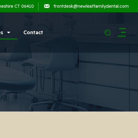
heshire CT 06410
frontdesk@newleaffamilydental.com
es
Contact