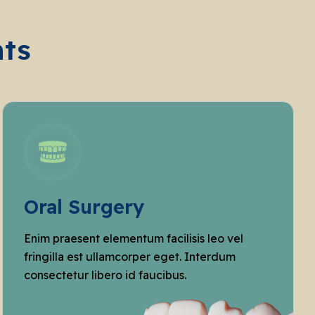
nts
Oral Surgery
Enim praesent elementum facilisis leo vel
fringilla est ullamcorper eget. Interdum
consectetur libero id faucibus.