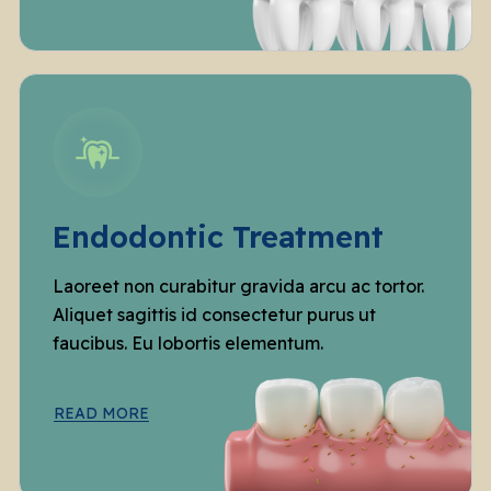
Endodontic Treatment
Laoreet non curabitur gravida arcu ac tortor.
Aliquet sagittis id consectetur purus ut
faucibus. Eu lobortis elementum.
READ MORE